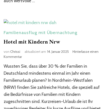
auch wertvolle …
Familienausflug mit Übernachtung
Hotel mit Kindern Nrw​
von
Chrissi
aktualisiert am
14. Januar 2025
Hinterlasse einen
zu
Kommentar
Hotel
Wussten Sie, dass über 30 % der Familien in
mit
Kindern
Deutschland mindestens einmal im Jahr einen
Nrw​
Familienurlaub planen? In Nordrhein-Westfalen
(NRW) finden Sie zahlreiche Hotels, die speziell auf
die Bedürfnisse von Familien mit Kindern
zugeschnitten sind. Kurzreisen-Urlaub.de ist Ihr
zuverlässiger Begleiter für kurze Ausflüge und bietet