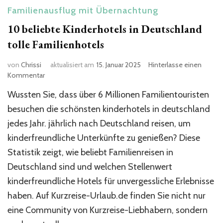
Familienausflug mit Übernachtung
10 beliebte Kinderhotels in Deutschland
tolle Familienhotels
von
Chrissi
aktualisiert am
15. Januar 2025
Hinterlasse einen
zu
Kommentar
10
Wussten Sie, dass über 6 Millionen Familientouristen
beliebte
Kinderhotels
besuchen die schönsten kinderhotels in deutschland
in
jedes Jahr. jährlich nach Deutschland reisen, um
Deutschland
kinderfreundliche Unterkünfte zu genießen? Diese
tolle
Familienhotels
Statistik zeigt, wie beliebt Familienreisen in
Deutschland sind und welchen Stellenwert
kinderfreundliche Hotels für unvergessliche Erlebnisse
haben. Auf Kurzreise-Urlaub.de finden Sie nicht nur
eine Community von Kurzreise-Liebhabern, sondern