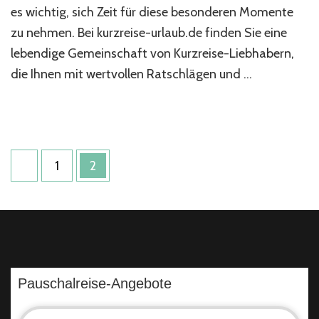
es wichtig, sich Zeit für diese besonderen Momente
zu nehmen. Bei kurzreise-urlaub.de finden Sie eine
lebendige Gemeinschaft von Kurzreise-Liebhabern,
die Ihnen mit wertvollen Ratschlägen und …
Seitennummerierung
Seite
Seite
1
2
der
Beiträge