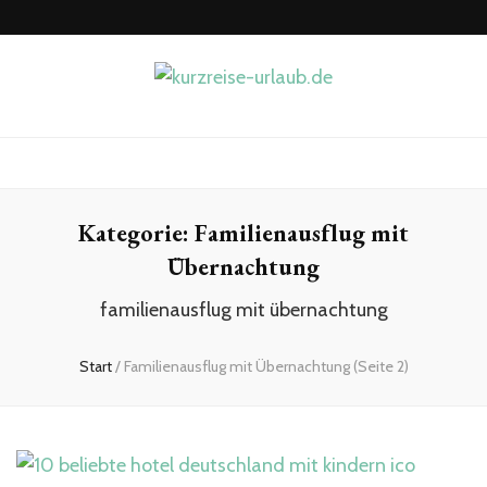
kurzreise-
Hier beginnt die Lust auf Reisen
urlaub.de
Kategorie:
Familienausflug mit
Übernachtung
familienausflug mit übernachtung
Start
/
Familienausflug mit Übernachtung
(Seite 2)