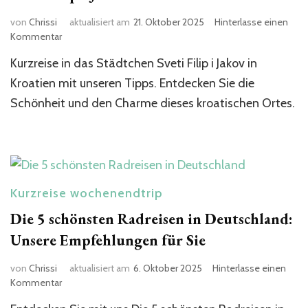
von
Chrissi
aktualisiert am
21. Oktober 2025
Hinterlasse einen
zu
Kommentar
Unsere
Kurzreise in das Städtchen Sveti Filip i Jakov in
Empfehlung
eine
Kroatien mit unseren Tipps. Entdecken Sie die
Kurzreise
Schönheit und den Charme dieses kroatischen Ortes.
nach
Sveti
Filip
i
Jakov
Kroatien
Kurzreise wochenendtrip
Die 5 schönsten Radreisen in Deutschland:
Unsere Empfehlungen für Sie
von
Chrissi
aktualisiert am
6. Oktober 2025
Hinterlasse einen
zu
Kommentar
Die