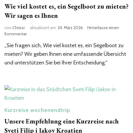
Wie viel kostet es, ein Segelboot zu mieten?
Wir sagen es Ihnen
von
Chrissi
aktualisiert am
24. März 2026
Hinterlasse einen
zu
Kommentar
Wie
„Sie fragen sich, Wie viel kostet es, ein Segelboot zu
viel
kostet
mieten? Wir geben Ihnen eine umfassende Übersicht
es,
und unterstützen Sie bei Ihrer Entscheidung.“
ein
Segelboot
zu
mieten?
Wir
sagen
es
Ihnen
Kurzreise wochenendtrip
Unsere Empfehlung eine Kurzreise nach
Sveti Filip i Jakov Kroatien