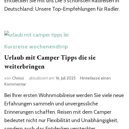
Entdecken Sie mit uns Die 5 schönsten Radreisen in
5
schönsten
Deutschland: Unsere Top-Empfehlungen für Radler.
Radreisen
in
Deutschland:
Unsere
Empfehlungen
für
Kurzreise wochenendtrip
Sie
Urlaub mit Camper Tipps die sie
weiterbringen
von
Chrissi
aktualisiert am
16. Juli 2025
Hinterlasse einen
zu
Kommentar
Urlaub
Bei Ihrer ersten Wohnmobilreise werden Sie viele neue
mit
Camper
Erfahrungen sammeln und unvergessliche
Tipps
Erinnerungen schaffen. Reisen mit dem Camper
die
bedeutet nicht nur Flexibilität und Unabhängigkeit,
sie
weiterbringen
sondern auch das Entdecken versteckter