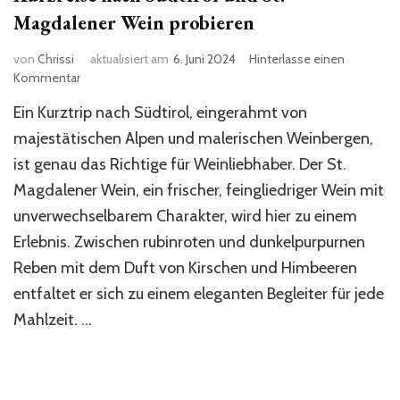
Magdalener Wein probieren
von
Chrissi
aktualisiert am
6. Juni 2024
Hinterlasse einen
zu
Kommentar
Kurzreise
Ein Kurztrip nach Südtirol, eingerahmt von
nach
Südtirol
majestätischen Alpen und malerischen Weinbergen,
und
ist genau das Richtige für Weinliebhaber. Der St.
St.
Magdalener Wein, ein frischer, feingliedriger Wein mit
Magdalener
Wein
unverwechselbarem Charakter, wird hier zu einem
probieren
Erlebnis. Zwischen rubinroten und dunkelpurpurnen
Reben mit dem Duft von Kirschen und Himbeeren
entfaltet er sich zu einem eleganten Begleiter für jede
Mahlzeit. …