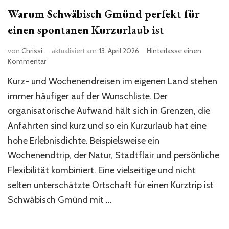
Warum Schwäbisch Gmünd perfekt für
einen spontanen Kurzurlaub ist
von
Chrissi
aktualisiert am
13. April 2026
Hinterlasse einen
zu
Kommentar
Warum
Kurz- und Wochenendreisen im eigenen Land stehen
Schwäbisch
Gmünd
immer häufiger auf der Wunschliste. Der
perfekt
organisatorische Aufwand hält sich in Grenzen, die
für
Anfahrten sind kurz und so ein Kurzurlaub hat eine
einen
spontanen
hohe Erlebnisdichte. Beispielsweise ein
Kurzurlaub
Wochenendtrip, der Natur, Stadtflair und persönliche
ist
Flexibilität kombiniert. Eine vielseitige und nicht
selten unterschätzte Ortschaft für einen Kurztrip ist
Schwäbisch Gmünd mit …