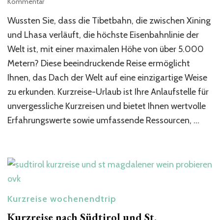
zu
Kommentar
China
Wussten Sie, dass die Tibetbahn, die zwischen Xining
Tibet
Rundreise
und Lhasa verläuft, die höchste Eisenbahnlinie der
mit
Welt ist, mit einer maximalen Höhe von über 5.000
dem
Metern? Diese beeindruckende Reise ermöglicht
Zug
Ihnen, das Dach der Welt auf eine einzigartige Weise
zu erkunden. Kurzreise-Urlaub ist Ihre Anlaufstelle für
unvergessliche Kurzreisen und bietet Ihnen wertvolle
Erfahrungswerte sowie umfassende Ressourcen, …
Kurzreise wochenendtrip
Kurzreise nach Südtirol und St.