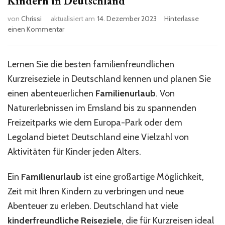
Kindern in Deutschland
von
Chrissi
aktualisiert am
14. Dezember 2023
Hinterlasse
zu
einen Kommentar
Familienfreundliche
Kurzreisen
mit
Lernen Sie die besten familienfreundlichen
Kindern
Kurzreiseziele in Deutschland kennen und planen Sie
in
Deutschland
einen abenteuerlichen
Familienurlaub
. Von
Naturerlebnissen im Emsland bis zu spannenden
Freizeitparks wie dem Europa-Park oder dem
Legoland bietet Deutschland eine Vielzahl von
Aktivitäten für Kinder jeden Alters.
Ein
Familienurlaub
ist eine großartige Möglichkeit,
Zeit mit Ihren Kindern zu verbringen und neue
Abenteuer zu erleben. Deutschland hat viele
kinderfreundliche Reiseziele
, die für Kurzreisen ideal