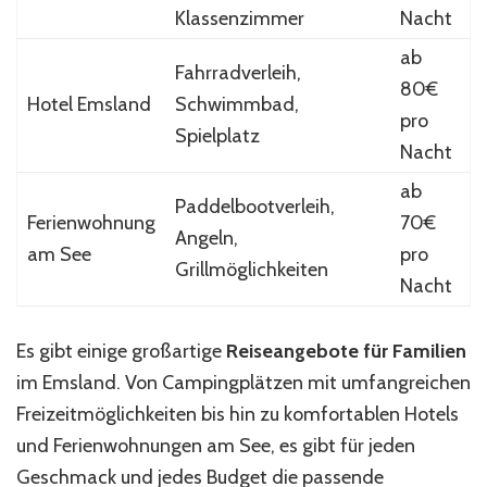
Klassenzimmer
Nacht
ab
Fahrradverleih,
80€
Hotel Emsland
Schwimmbad,
pro
Spielplatz
Nacht
ab
Paddelbootverleih,
Ferienwohnung
70€
Angeln,
am See
pro
Grillmöglichkeiten
Nacht
Es gibt einige großartige
Reiseangebote für Familien
im Emsland. Von Campingplätzen mit umfangreichen
Freizeitmöglichkeiten bis hin zu komfortablen Hotels
und Ferienwohnungen am See, es gibt für jeden
Geschmack und jedes Budget die passende