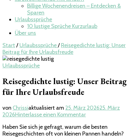
Billige Wochenendreisen – Entdecken &
Sparen
Urlaubssprüche
10 lustige Sprüche Kurzurlaub
Über uns
Start
/
Urlaubssprüche
/
Reisegedichte lustig: Unser
Beitrag für Ihre Urlaubsfreude
Urlaubssprüche
Reisegedichte lustig: Unser Beitrag
für Ihre Urlaubsfreude
von
Chrissi
aktualisiert am
25. März 2026
25. März
zu
2026
Hinterlasse einen Kommentar
Reisegedichte
Haben Sie sich je gefragt, warum die besten
lustig:
Reisegeschichten oft von kleinen Pannen handeln?
Unser