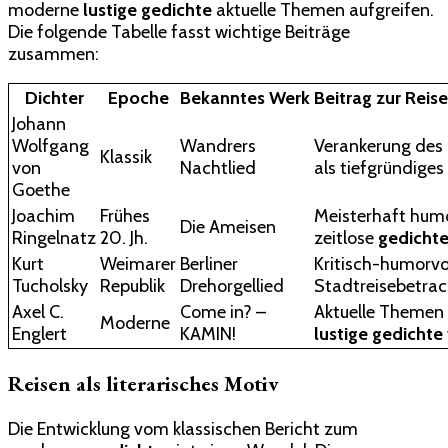
moderne
lustige gedichte
aktuelle Themen aufgreifen.
Die folgende Tabelle fasst wichtige Beiträge
zusammen:
Dichter
Epoche
Bekanntes Werk
Beitrag zur Reis
Johann
Wolfgang
Wandrers
Verankerung des 
Klassik
von
Nachtlied
als tiefgründiges
Goethe
Joachim
Frühes
Meisterhaft humo
Die Ameisen
Ringelnatz
20. Jh.
zeitlose
gedicht
Kurt
Weimarer
Berliner
Kritisch-humorvo
Tucholsky
Republik
Drehorgellied
Stadtreisebetra
Axel C.
Come in? –
Aktuelle Themen 
Moderne
Englert
KAMIN!
lustige gedichte
Reisen als literarisches Motiv
Die Entwicklung vom klassischen Bericht zum