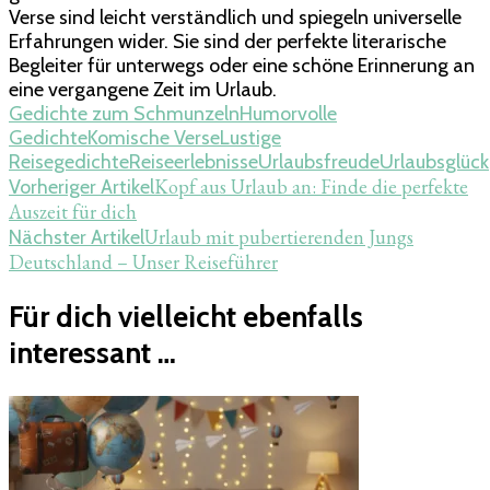
Verse sind leicht verständlich und spiegeln universelle
Erfahrungen wider. Sie sind der perfekte literarische
Begleiter für unterwegs oder eine schöne Erinnerung an
eine vergangene Zeit im Urlaub.
Gedichte zum Schmunzeln
Humorvolle
Gedichte
Komische Verse
Lustige
Reisegedichte
Reiseerlebnisse
Urlaubsfreude
Urlaubsglück
Beitragsnavigation
Kopf aus Urlaub an: Finde die perfekte
Vorheriger Artikel
Auszeit für dich
Urlaub mit pubertierenden Jungs
Nächster Artikel
Deutschland – Unser Reiseführer
Für dich vielleicht ebenfalls
interessant …