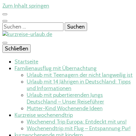
Zum Inhalt springen
Suchen
nach:
Hier beginnt die Lust auf Reisen
Schließen
kurzreise-
Startseite
Familienausflug mit Übernachtung
Urlaub mit Teenagern der nicht langweilig ist
Urlaub mit 14 Jährigen in Deutschland: Tipps
urlaub.de
und Informationen
Urlaub mit pubertierenden Jungs
Deutschland – Unser Reiseführer
Mutter-Kind Wochenende Ideen​
Kurzreise wochenendtrip
Wochenend Trip Europa: Entdeckt mit uns!
Wochenendtrip mit Flug – Entspannung Pur!
kurzwochenende mit kindern