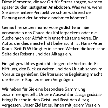
Diese Momente, die vor Ort für Stress sorgen, werden
Beitrag
später zu den
lustigsten Anekdoten
. Was wäre, wenn
für
Sie diese heitere Perspektive schon während der
Ihre
Planung und der Anreise einnehmen könnten?
Urlaubsfreude
Genau hier setzen humorvolle
gedichte
an. Sie
verwandeln das Chaos des Kofferpackens oder die
Suche nach der Abfahrt in unterhaltsame Verse. Ein
Autor, der dies meisterhaft beherrscht, ist Hans-Peter
Kraus. Seit 1965 fängt er in seinen Werken die komische
Seite des Reisens und des Alltags ein.
Ein gut gewähltes
gedicht
steigert die Vorfreude. Es
hilft uns, den Blick zu weiten und den Urlaub schon im
Voraus zu genießen. Die literarische Begleitung macht
die Reise im Kopf zu einem Vergnügen.
Wir haben für Sie eine besondere Sammlung
zusammengestellt. Unsere Auswahl an
lustige gedichte
bringt Frische in den Geist und lässt den Alltag
vergessen. Unser Ziel ist es, Ihnen mit jedem Vers ein