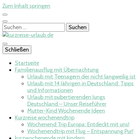
Zum Inhalt springen
Suchen
nach:
Hier beginnt die Lust auf Reisen
Schließen
kurzreise-
Startseite
Familienausflug mit Übernachtung
Urlaub mit Teenagern der nicht langweilig ist
Urlaub mit 14 Jährigen in Deutschland: Tipps
urlaub.de
und Informationen
Urlaub mit pubertierenden Jungs
Deutschland – Unser Reiseführer
Mutter-Kind Wochenende Ideen​
Kurzreise wochenendtrip
Wochenend Trip Europa: Entdeckt mit uns!
Wochenendtrip mit Flug – Entspannung Pur!
kurzwochenende mit kindern