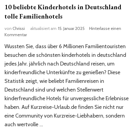
10 beliebte Kinderhotels in Deutschland
tolle Familienhotels
von
Chrissi
aktualisiert am
15. Januar 2025
Hinterlasse einen
zu
Kommentar
10
Wussten Sie, dass über 6 Millionen Familientouristen
beliebte
Kinderhotels
besuchen die schönsten kinderhotels in deutschland
in
jedes Jahr. jährlich nach Deutschland reisen, um
Deutschland
kinderfreundliche Unterkünfte zu genießen? Diese
tolle
Familienhotels
Statistik zeigt, wie beliebt Familienreisen in
Deutschland sind und welchen Stellenwert
kinderfreundliche Hotels für unvergessliche Erlebnisse
haben. Auf Kurzreise-Urlaub.de finden Sie nicht nur
eine Community von Kurzreise-Liebhabern, sondern
auch wertvolle …