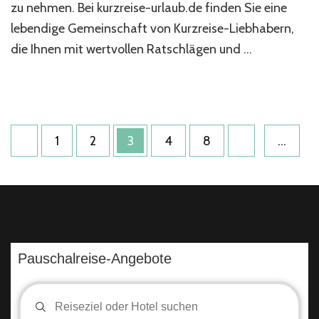
zu nehmen. Bei kurzreise-urlaub.de finden Sie eine
lebendige Gemeinschaft von Kurzreise-Liebhabern,
die Ihnen mit wertvollen Ratschlägen und …
Seitennummerierung
Seite
Seite
Seite
Seite
Seite
1
2
3
4
8
…
der
Beiträge