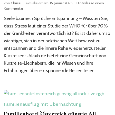
von
Chrissi
aktualisiert am
16. Januar 2025
Hinterlasse einen
zu
Kommentar
100
Seele baumeln Sprüche Entspannung – Wussten Sie,
Seele
baumeln
dass Stress laut einer Studie der WHO für über 70%
Sprüche
der Krankheiten verantwortlich ist? Es ist daher umso
Entspannung
wichtiger, sich in der hektischen Welt bewusst zu
entspannen und die innere Ruhe wiederherzustellen.
Kurzreisen-Urlaub.de bietet eine Gemeinschaft von
Kurzreise-Liebhabern, die ihr Wissen und ihre
Erfahrungen über entspannende Reisen teilen. …
Familienausflug mit Übernachtung
Familienhotel Österreich günstig All