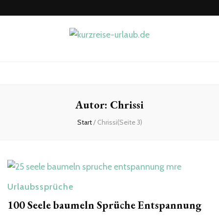
kurzreise-
Hier beginnt die Lust auf Reisen
urlaub.de
Autor:
Chrissi
Start
/
Chrissi
(Seite 3)
Urlaubssprüche
100 Seele baumeln Sprüche Entspannung