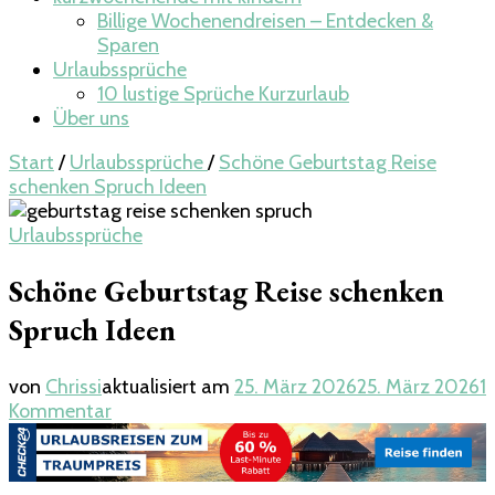
Billige Wochenendreisen – Entdecken &
Sparen
Urlaubssprüche
10 lustige Sprüche Kurzurlaub
Über uns
Start
/
Urlaubssprüche
/
Schöne Geburtstag Reise
schenken Spruch​ Ideen
Urlaubssprüche
Schöne Geburtstag Reise schenken
Spruch​ Ideen
von
Chrissi
aktualisiert am
25. März 2026
25. März 2026
1
zu
Kommentar
Schöne
Geburtstag
Reise