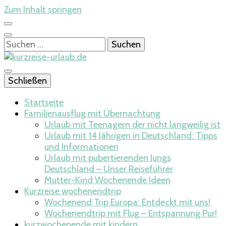
Zum Inhalt springen
Suchen
nach:
Hier beginnt die Lust auf Reisen
Schließen
kurzreise-
Startseite
Familienausflug mit Übernachtung
Urlaub mit Teenagern der nicht langweilig ist
Urlaub mit 14 Jährigen in Deutschland: Tipps
urlaub.de
und Informationen
Urlaub mit pubertierenden Jungs
Deutschland – Unser Reiseführer
Mutter-Kind Wochenende Ideen​
Kurzreise wochenendtrip
Wochenend Trip Europa: Entdeckt mit uns!
Wochenendtrip mit Flug – Entspannung Pur!
kurzwochenende mit kindern