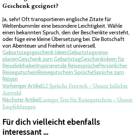
Geschenk geeignet?
Ja, sehr! Oft transportieren englische Zitate für
Weltenbummler eine besondere Leichtigkeit. Wähle
einen bekannten Spruch, den der Beschenkte versteht,
oder füge eine kleine Übersetzung bei. Die Botschaft
von Abenteuer und Freiheit ist universell.
Geburtstagsgeschenk Ideen
Geburtstagsreise
planen
Geschenk zum Geburtstag
Geschenkideen für
Reiseliebhaber
Inspirierende Reisesprüche
Persönlicher
Reisegutschein
Reisegutschein Sprüche
Sprüche zum
Reisen
Beitragsnavigation
12 Sprüche Fernweh​ – Unsere beliebte
Vorheriger Artikel
Auswahl
Lustiger Text für Reisegutschein – Unsere
Nächster Artikel
Empfehlungen
Für dich vielleicht ebenfalls
interessant …