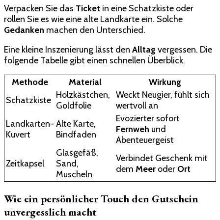
Verpacken Sie das
Ticket
in eine Schatzkiste oder
rollen Sie es wie eine alte Landkarte ein. Solche
Gedanken
machen den Unterschied.
Eine kleine Inszenierung lässt den
Alltag
vergessen. Die
folgende Tabelle gibt einen schnellen Überblick.
Methode
Material
Wirkung
Holzkästchen,
Weckt Neugier, fühlt sich
Schatzkiste
Goldfolie
wertvoll an
Evozierter sofort
Landkarten-
Alte Karte,
Fernweh
und
Kuvert
Bindfaden
Abenteuergeist
Glasgefäß,
Verbindet Geschenk mit
Zeitkapsel
Sand,
dem
Meer
oder
Ort
Muscheln
Wie ein persönlicher Touch den Gutschein
unvergesslich macht